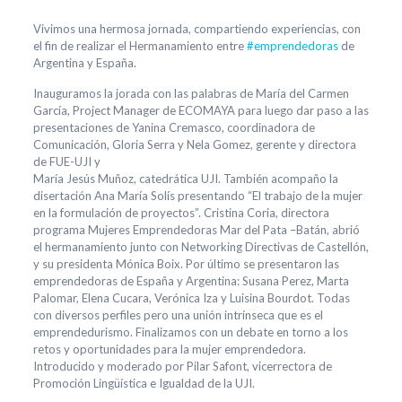
Vivimos una hermosa jornada, compartiendo experiencias, con
el fin de realizar el Hermanamiento entre
#emprendedoras
de
Argentina y España.
Inauguramos la jorada con las palabras de María del Carmen
García, Project Manager de ECOMAYA para luego dar paso a las
presentaciones de Yanina Cremasco, coordinadora de
Comunicación, Gloria Serra y Nela Gomez, gerente y directora
de FUE-UJI y
María Jesús Muñoz, catedrática UJI. También acompaño la
disertación Ana María Solís presentando “El trabajo de la mujer
en la formulación de proyectos”. Cristina Coria, directora
programa Mujeres Emprendedoras Mar del Pata –Batán, abrió
el hermanamiento junto con Networking Directivas de Castellón,
y su presidenta Mónica Boix. Por último se presentaron las
emprendedoras de España y Argentina: Susana Perez, Marta
Palomar, Elena Cucara, Verónica Iza y Luisina Bourdot. Todas
con diversos perfiles pero una unión intrínseca que es el
emprendedurismo. Finalizamos con un debate en torno a los
retos y oportunidades para la mujer emprendedora.
Introducido y moderado por Pilar Safont, vicerrectora de
Promoción Lingüística e Igualdad de la UJI.