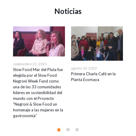
Noticias
septiembre 22, 2023
agosto 10, 2023
agos
Slow Food Mar del Plata fue
Primera Charla Café en la
Ins
elegida por el Slow Food
Planta Ecomaya
mar
Negroni Week Fund como
pro
una de las 33 comunidades
de 
líderes en sostenibilidad del
mundo con el Proyecto
“Negroni & Slow Food un
homenaje a las mujeres en la
gastronomía”