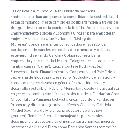
Las ópticas del mundo, que en la historia moderna
habitualmente han antepuesto la comodidad a la sostenibilidad,
están cambiando. Y este cambio es posible también a través de
dos grandes factores: la comida y la bebida. Por eso el proyecto
Emprendimiento apícola y Economía Circular para empoderar
mujeres y sus familias, fue invitado al
“Living de
Mujeres”
donde referentes consolidadas en sus rubros,
participaron de paneles especiales de encuentro y debate,
estuvieron disertando Carolina Colagreco (escribana,
empresaria y socia del chef Mauro Colagreco en la cadena de
hamburguesas “Carne”); Leticia Cortese Rodríguez (ex
Subsecretaria de Financiamiento y Competitividad PyME de la
Secretaría de Industria y Desarrollo Productivo de la nación, y
consultora especializada en género, finanzas inclusivas y
desarrollo sostenible); Fabiana Menna (antropóloga especialista
en género y cambio climático, y presidenta de la Fundación Gran
Chaco); Liliana Paniagua (activista, encargada de la Fundación
Pronorte, y directora ejecutiva de Redes Chaco); y Gabriela
Machel (cocinera de Misiones, productora de chutneys
gourmet). También fueron homenajeadas por sus roles,
desempeño y trayectoria en el mundo gastronómico, mujeres
referentes de Mar del Plata como Fernanda Sarasa (sommelier,